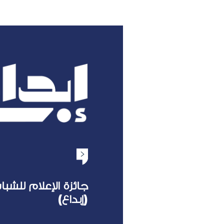
جائزة الإعلام للشبا
(إبداع)